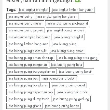
efisien, dan ramah lingkungan
.
Tags:
jasa angkut brangkal
jasa angkut limbah bangunan
jasa angkut puing
jasa angkut puing bongkaran
jasa angkut puing murah
jasa angkut puing profesional
jasa angkut puing proyek
jasa angkut puing renovasi
jasa angkut sampah bangunan
jasa buang brangkal
jasa buang limbah bangunan
jasa buang puing
jasa buang puing akses sulit
jasa buang puing aman
jasa buang puing aman dan rapi
jasa buang puing area gang
jasa buang puing bangunan
jasa buang puing bata
jasa buang puing berpengalaman
jasa buang puing bersih
jasa buang puing besi
jasa buang puing beton
jasa buang puing bongkaran
jasa buang puing cepat
jasa buang puing cepat dan rapi
jasa buang puing cor
jasa buang puing dump truck
jasa buang puing gedung
jasa buang puing granit
jasa buang puing harian