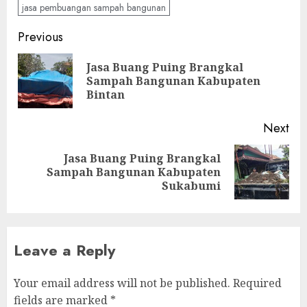
jasa pembuangan sampah bangunan
Continue
Previous
Reading
Jasa Buang Puing Brangkal
Pre
Sampah Bangunan Kabupaten
pos
Bintan
Next
Jasa Buang Puing Brangkal
Next
Sampah Bangunan Kabupaten
post:
Sukabumi
Leave a Reply
Your email address will not be published.
Required
fields are marked
*