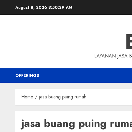
Skip
August 8, 2026
8:50:30 AM
to
content
LAYANAN JASA 
OFFERINGS
Home
jasa buang puing rumah
jasa buang puing rum