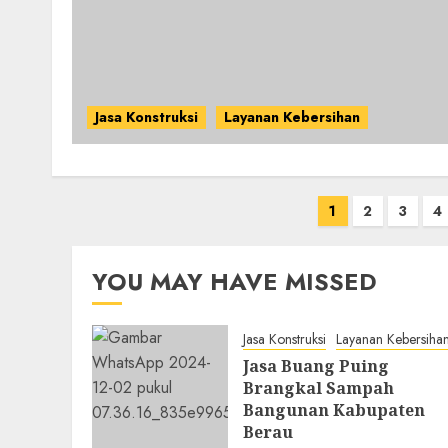
Jasa Konstruksi
Layanan Kebersihan
Posts
1
2
3
4
pagination
YOU MAY HAVE MISSED
Jasa Konstruksi
Layanan Kebersiha
Jasa Buang Puing
Brangkal Sampah
Bangunan Kabupaten
Berau