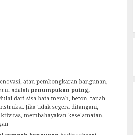
renovasi, atau pembongkaran bangunan,
ncul adalah
penumpukan puing,
Mulai dari sisa bata merah, beton, tanah
struksi. Jika tidak segera ditangani,
ktivitas, membahayakan keselamatan,
gan.
kal sampah bangunan
hadir sebagai