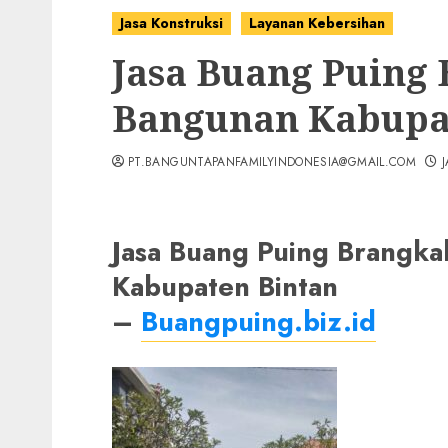
Jasa Konstruksi
Layanan Kebersihan
Jasa Buang Puing
Bangunan Kabupa
PT.BANGUNTAPANFAMILYINDONESIA@GMAIL.COM
Jasa Buang Puing Brangk
Kabupaten Bintan
–
Buangpuing.biz.id