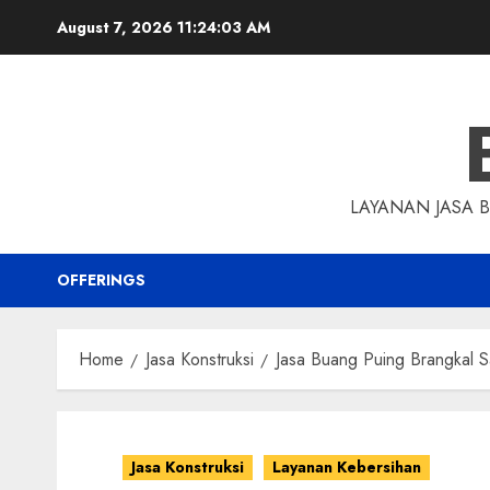
Skip
August 7, 2026
11:24:04 AM
to
content
LAYANAN JASA 
OFFERINGS
Home
Jasa Konstruksi
Jasa Buang Puing Brangkal
Jasa Konstruksi
Layanan Kebersihan