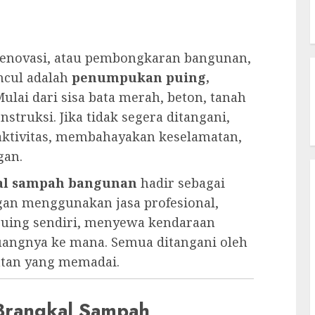
renovasi, atau pembongkaran bangunan,
ncul adalah
penumpukan puing,
Mulai dari sisa bata merah, beton, tanah
struksi. Jika tidak segera ditangani,
ktivitas, membahayakan keselamatan,
gan.
kal sampah bangunan
hadir sebagai
engan menggunakan jasa profesional,
puing sendiri, menyewa kendaraan
uangnya ke mana. Semua ditangani oleh
atan yang memadai.
 Brangkal Sampah