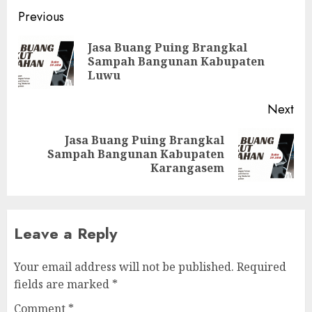
Continue
Previous
Reading
Jasa Buang Puing Brangkal
Pre
Sampah Bangunan Kabupaten
pos
Luwu
Next
Jasa Buang Puing Brangkal
Next
Sampah Bangunan Kabupaten
post:
Karangasem
Leave a Reply
Your email address will not be published.
Required
fields are marked
*
Comment
*