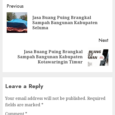
Continue
Previous
Reading
Jasa Buang Puing Brangkal
Pre
Sampah Bangunan Kabupaten
pos
Seluma
Next
Jasa Buang Puing Brangkal
Next
Sampah Bangunan Kabupaten
post:
Kotawaringin Timur
Leave a Reply
Your email address will not be published.
Required
fields are marked
*
Comment
*