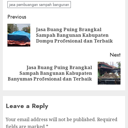
jasa pembuangan sampah bangunan
Continue
Previous
Reading
Jasa Buang Puing Brangkal
Pre
Sampah Bangunan Kabupaten
pos
Dompu Profesional dan Terbaik
Next
Jasa Buang Puing Brangkal
Next
Sampah Bangunan Kabupaten
post:
Banyumas Profesional dan Terbaik
Leave a Reply
Your email address will not be published.
Required
fields are marked
*