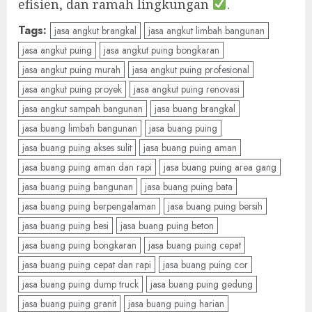
efisien, dan ramah lingkungan
.
Tags:
jasa angkut brangkal
jasa angkut limbah bangunan
jasa angkut puing
jasa angkut puing bongkaran
jasa angkut puing murah
jasa angkut puing profesional
jasa angkut puing proyek
jasa angkut puing renovasi
jasa angkut sampah bangunan
jasa buang brangkal
jasa buang limbah bangunan
jasa buang puing
jasa buang puing akses sulit
jasa buang puing aman
jasa buang puing aman dan rapi
jasa buang puing area gang
jasa buang puing bangunan
jasa buang puing bata
jasa buang puing berpengalaman
jasa buang puing bersih
jasa buang puing besi
jasa buang puing beton
jasa buang puing bongkaran
jasa buang puing cepat
jasa buang puing cepat dan rapi
jasa buang puing cor
jasa buang puing dump truck
jasa buang puing gedung
jasa buang puing granit
jasa buang puing harian