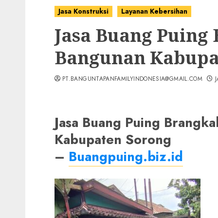
Jasa Konstruksi
Layanan Kebersihan
Jasa Buang Puing
Bangunan Kabupa
PT.BANGUNTAPANFAMILYINDONESIA@GMAIL.COM
Jasa Buang Puing Brangk
Kabupaten Sorong
–
Buangpuing.biz.id