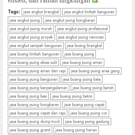
efisien, dan ramah lingkungan
.
Tags:
jasa angkut brangkal
jasa angkut limbah bangunan
jasa angkut puing
jasa angkut puing bongkaran
jasa angkut puing murah
jasa angkut puing profesional
jasa angkut puing proyek
jasa angkut puing renovasi
jasa angkut sampah bangunan
jasa buang brangkal
jasa buang limbah bangunan
jasa buang puing
jasa buang puing akses sulit
jasa buang puing aman
jasa buang puing aman dan rapi
jasa buang puing area gang
jasa buang puing bangunan
jasa buang puing bata
jasa buang puing berpengalaman
jasa buang puing bersih
jasa buang puing besi
jasa buang puing beton
jasa buang puing bongkaran
jasa buang puing cepat
jasa buang puing cepat dan rapi
jasa buang puing cor
jasa buang puing dump truck
jasa buang puing gedung
jasa buang puing granit
jasa buang puing harian