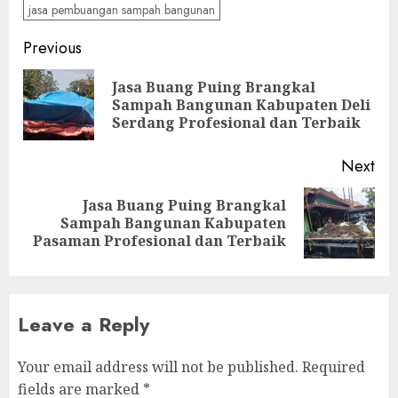
jasa pembuangan sampah bangunan
Continue
Previous
Reading
Jasa Buang Puing Brangkal
Pre
Sampah Bangunan Kabupaten Deli
pos
Serdang Profesional dan Terbaik
Next
Jasa Buang Puing Brangkal
Next
Sampah Bangunan Kabupaten
post:
Pasaman Profesional dan Terbaik
Leave a Reply
Your email address will not be published.
Required
fields are marked
*