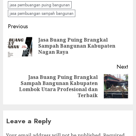
jasa pembuangan puing bangunan
jasa pembuangan sampah bangunan
Continue
Previous
Reading
Jasa Buang Puing Brangkal
Pre
Sampah Bangunan Kabupaten
pos
Nagan Raya
Next
Jasa Buang Puing Brangkal
Sampah Bangunan Kabupaten
Next
Lombok Utara Profesional dan
post:
Terbaik
Leave a Reply
Your email address will not be published.
Required