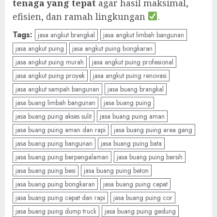
tenaga yang tepat
agar hasil maksimal,
efisien, dan ramah lingkungan
.
Tags:
jasa angkut brangkal
jasa angkut limbah bangunan
jasa angkut puing
jasa angkut puing bongkaran
jasa angkut puing murah
jasa angkut puing profesional
jasa angkut puing proyek
jasa angkut puing renovasi
jasa angkut sampah bangunan
jasa buang brangkal
jasa buang limbah bangunan
jasa buang puing
jasa buang puing akses sulit
jasa buang puing aman
jasa buang puing aman dan rapi
jasa buang puing area gang
jasa buang puing bangunan
jasa buang puing bata
jasa buang puing berpengalaman
jasa buang puing bersih
jasa buang puing besi
jasa buang puing beton
jasa buang puing bongkaran
jasa buang puing cepat
jasa buang puing cepat dan rapi
jasa buang puing cor
jasa buang puing dump truck
jasa buang puing gedung