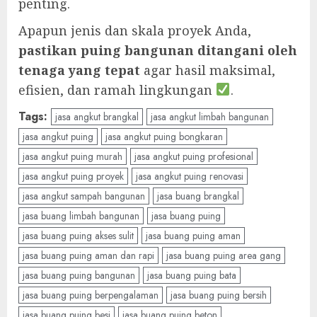
penting.
Apapun jenis dan skala proyek Anda,
pastikan puing bangunan ditangani oleh
tenaga yang tepat
agar hasil maksimal,
efisien, dan ramah lingkungan
.
Tags:
jasa angkut brangkal
jasa angkut limbah bangunan
jasa angkut puing
jasa angkut puing bongkaran
jasa angkut puing murah
jasa angkut puing profesional
jasa angkut puing proyek
jasa angkut puing renovasi
jasa angkut sampah bangunan
jasa buang brangkal
jasa buang limbah bangunan
jasa buang puing
jasa buang puing akses sulit
jasa buang puing aman
jasa buang puing aman dan rapi
jasa buang puing area gang
jasa buang puing bangunan
jasa buang puing bata
jasa buang puing berpengalaman
jasa buang puing bersih
jasa buang puing besi
jasa buang puing beton