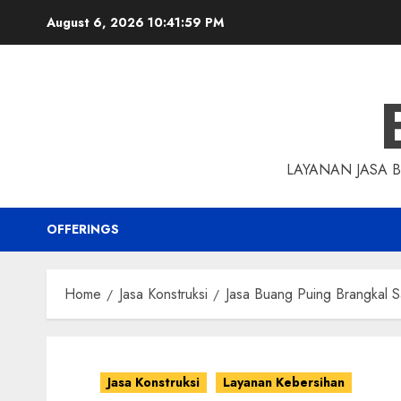
Skip
August 6, 2026
10:42:00 PM
to
content
LAYANAN JASA 
OFFERINGS
Home
Jasa Konstruksi
Jasa Buang Puing Brangkal 
Jasa Konstruksi
Layanan Kebersihan