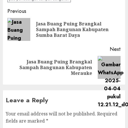
Continue
Previous
Reading
Jasa Buang Puing Brangkal
Pre
Sampah Bangunan Kabupaten
pos
Sumba Barat Daya
Next
Jasa Buang Puing Brangkal
Next
Sampah Bangunan Kabupaten
post:
Merauke
Leave a Reply
Your email address will not be published.
Required
fields are marked
*