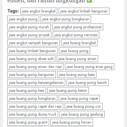
efisien, dan ramah lingkungan
.
Tags:
jasa angkut brangkal
jasa angkut limbah bangunan
jasa angkut puing
jasa angkut puing bongkaran
jasa angkut puing murah
jasa angkut puing profesional
jasa angkut puing proyek
jasa angkut puing renovasi
jasa angkut sampah bangunan
jasa buang brangkal
jasa buang limbah bangunan
jasa buang puing
jasa buang puing akses sulit
jasa buang puing aman
jasa buang puing aman dan rapi
jasa buang puing area gang
jasa buang puing bangunan
jasa buang puing bata
jasa buang puing berpengalaman
jasa buang puing bersih
jasa buang puing besi
jasa buang puing beton
jasa buang puing bongkaran
jasa buang puing cepat
jasa buang puing cepat dan rapi
jasa buang puing cor
jasa buang puing dump truck
jasa buang puing gedung
jasa buang puing granit
jasa buang puing harian