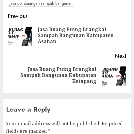
jasa pembuangan sampah bangunan
Continue
Previous
Reading
Jasa Buang Puing Brangkal
Pre
Sampah Bangunan Kabupaten
pos
Asahan
Next
Jasa Buang Puing Brangkal
Next
Sampah Bangunan Kabupaten
post:
Ketapang
Leave a Reply
Your email address will not be published.
Required
fields are marked
*