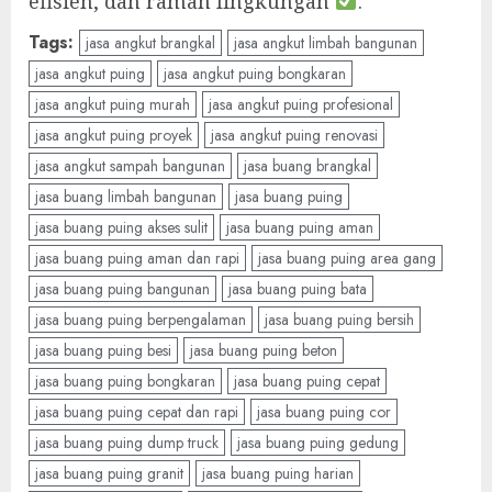
efisien, dan ramah lingkungan
.
Tags:
jasa angkut brangkal
jasa angkut limbah bangunan
jasa angkut puing
jasa angkut puing bongkaran
jasa angkut puing murah
jasa angkut puing profesional
jasa angkut puing proyek
jasa angkut puing renovasi
jasa angkut sampah bangunan
jasa buang brangkal
jasa buang limbah bangunan
jasa buang puing
jasa buang puing akses sulit
jasa buang puing aman
jasa buang puing aman dan rapi
jasa buang puing area gang
jasa buang puing bangunan
jasa buang puing bata
jasa buang puing berpengalaman
jasa buang puing bersih
jasa buang puing besi
jasa buang puing beton
jasa buang puing bongkaran
jasa buang puing cepat
jasa buang puing cepat dan rapi
jasa buang puing cor
jasa buang puing dump truck
jasa buang puing gedung
jasa buang puing granit
jasa buang puing harian