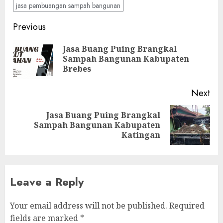
jasa pembuangan sampah bangunan
Continue
Previous
Reading
Jasa Buang Puing Brangkal
Pre
Sampah Bangunan Kabupaten
pos
Brebes
Next
Jasa Buang Puing Brangkal
Next
Sampah Bangunan Kabupaten
post:
Katingan
Leave a Reply
Your email address will not be published.
Required
fields are marked
*