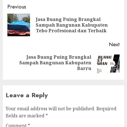
Continue
Previous
Reading
Jasa Buang Puing Brangkal
Pre
Sampah Bangunan Kabupaten
pos
Tebo Profesional dan Terbaik
Next
Jasa Buang Puing Brangkal
Next
Sampah Bangunan Kabupaten
post:
Barru
Leave a Reply
Your email address will not be published.
Required
fields are marked
*
Comment
*