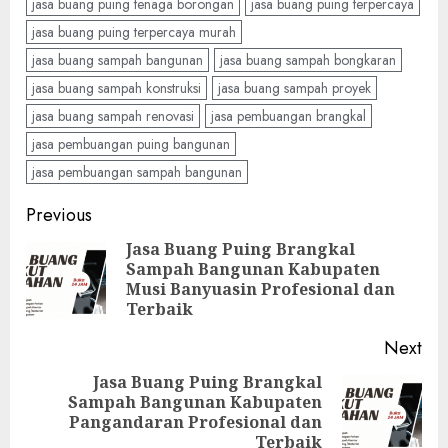
jasa buang puing tenaga borongan
jasa buang puing terpercaya
jasa buang puing terpercaya murah
jasa buang sampah bangunan
jasa buang sampah bongkaran
jasa buang sampah konstruksi
jasa buang sampah proyek
jasa buang sampah renovasi
jasa pembuangan brangkal
jasa pembuangan puing bangunan
jasa pembuangan sampah bangunan
Continue
Previous
Reading
Jasa Buang Puing Brangkal
Sampah Bangunan Kabupaten
Pre
Musi Banyuasin Profesional dan
pos
Terbaik
Next
Jasa Buang Puing Brangkal
Sampah Bangunan Kabupaten
Next
Pangandaran Profesional dan
post:
Terbaik