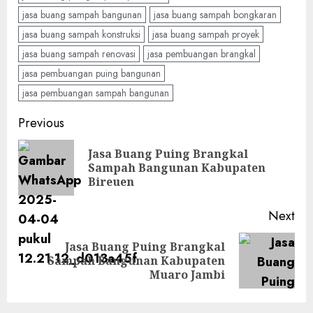
jasa buang sampah bangunan
jasa buang sampah bongkaran
jasa buang sampah konstruksi
jasa buang sampah proyek
jasa buang sampah renovasi
jasa pembuangan brangkal
jasa pembuangan puing bangunan
jasa pembuangan sampah bangunan
Continue
Previous
Reading
Jasa Buang Puing Brangkal
Pre
Sampah Bangunan Kabupaten
pos
Bireuen
Next
Jasa Buang Puing Brangkal
Next
Sampah Bangunan Kabupaten
post:
Muaro Jambi