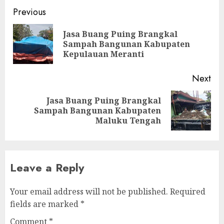
Continue
Previous
Reading
Jasa Buang Puing Brangkal
Pre
Sampah Bangunan Kabupaten
pos
Kepulauan Meranti
Next
Jasa Buang Puing Brangkal
Next
Sampah Bangunan Kabupaten
post:
Maluku Tengah
Leave a Reply
Your email address will not be published.
Required
fields are marked
*
Comment
*